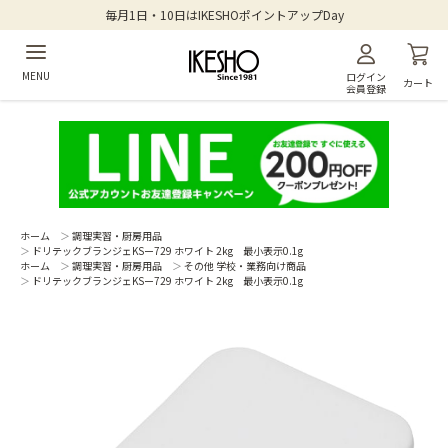
毎月1日・10日はIKESHOポイントアップDay
MENU
ログイン
カート
会員登録
ホーム
＞
調理実習・厨房用品
＞
ドリテックブランジェKSー729 ホワイト 2kg 最小表示0.1g
ホーム
＞
調理実習・厨房用品
＞
その他 学校・業務向け商品
＞
ドリテックブランジェKSー729 ホワイト 2kg 最小表示0.1g