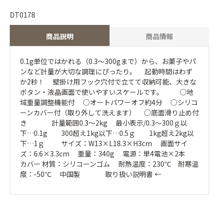
DT0178
商品説明
商品情報
0.1g単位ではかれる（0.3～300gまで）から、お菓子やパ
ンなど計量が大切な調理にぴったり。 起動時間はわず
か2秒！ 壁掛け用フック穴付で立てて収納可能、大きな
ボタン・液晶画面で使いやすいスケールです。 ○地
域重量調整機能付 ○オートパワーオフ約4分 ○シリコ
ーンカバー付（取り外して洗えます） ○底面滑り止め付
き 計量範囲0.3～2kg 最小表示/0.3～300ｇ以
下…0.1g 300超え1kg以下…0.5ｇ 1kg超え2kg以
下…1ｇ サイズ：W13×L18.3×H3cm 画面サイ
ズ：6.6×3.3cm 重量：340g 電源：単4電池×2本
カバー 材質：シリコーンゴム 耐熱温度：230℃ 耐寒温
度：-50℃ 中国製
取り扱い説明書 ←