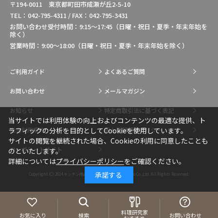
〒194-0011 東京都町田市成瀬が丘2-5-10
TEL：042-795-4311 / FAX：042-795-3431
お問い合わせ受付時間：9:15～17:45（日曜・祝日・夏季・年末年始を
除く）
営業時間：9:00～18:00（日曜・祝日・夏季・年末年始を除く）
ご利用ガイド
よくあるご質問
お問い合わせ
メールマガジン
お知らせ
特定商取引法に基づく表記
当サイトでは利用体験の向上およびコンテンツの最適な提供、ト
総合利用規約
個人情報保護ポリシー
ラフィックの分析を目的としてCookieを使用しています。
サイトの閲覧を継続された場合、Cookieの利用に同意したことも
コーポレートサイト
のといたします。
詳細については
プライバシーポリシー
をご確認ください。
承諾する
Copyright (C) 2024
キッチン用品・調理用品の通販はIkesho Co.,Ltd.
All Rights Reserved.
料理研究家
お気に入り
検索
お問い合わせ