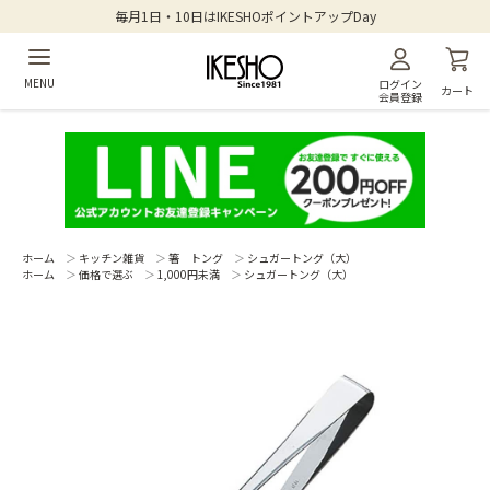
毎月1日・10日はIKESHOポイントアップDay
MENU
ログイン
カート
会員登録
ホーム
＞
キッチン雑貨
＞
箸 トング
＞
シュガートング（大）
ホーム
＞
価格で選ぶ
＞
1,000円未満
＞
シュガートング（大）