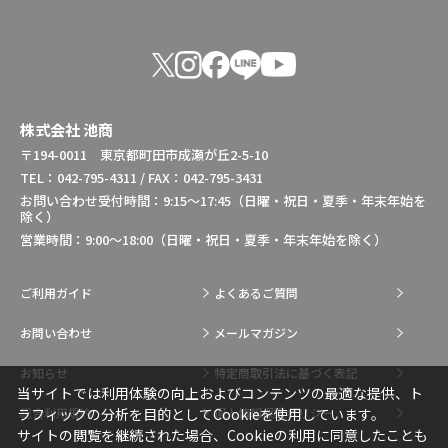
株式会社 池商
〒194-0011 東京都町田市成瀬が丘2-5-10
TEL：042-795-4311 / FAX：042-795-3431
お問い合わせ受付時間：9:15～17:45（日曜・祝日・夏季・年末年始を
除く）
営業時間：9:00～18:00（日曜・祝日・夏季・年末年始を除く）
ご利用ガイド
よくあるご質問
お問い合わせ
メールマガジン
お知らせ
特定商取引法に基づく表記
当サイトでは利用体験の向上およびコンテンツの最適な提供、ト
総合利用規約
個人情報保護ポリシー
ラフィックの分析を目的としてCookieを使用しています。
サイトの閲覧を継続された場合、Cookieの利用に同意したことも