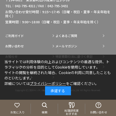
TEL：042-795-4311 / FAX：042-795-3431
お問い合わせ受付時間：9:15～17:45（日曜・祝日・夏季・年末年始を
除く）
営業時間：9:00～18:00（日曜・祝日・夏季・年末年始を除く）
ご利用ガイド
よくあるご質問
お問い合わせ
メールマガジン
お知らせ
特定商取引法に基づく表記
当サイトでは利用体験の向上およびコンテンツの最適な提供、ト
総合利用規約
個人情報保護ポリシー
ラフィックの分析を目的としてCookieを使用しています。
サイトの閲覧を継続された場合、Cookieの利用に同意したことも
コーポレートサイト
のといたします。
詳細については
プライバシーポリシー
をご確認ください。
承諾する
Copyright (C) 2024
キッチン用品・調理用品の通販はIkesho Co.,Ltd.
All Rights Reserved.
料理研究家
お気に入り
検索
お問い合わせ
おすすめ