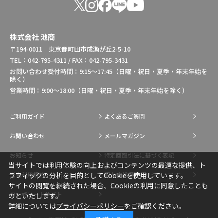
株式会社 池商
〒194-0011 東京都町田市成瀬が丘2-5-10
TEL：042-795-4311 / FAX：042-795-3431
お問い合わせ受付時間：9:15～17:45（日曜・祝日・夏季・年末年始を
除く）
営業時間：9:00～18:00（日曜・祝日・夏季・年末年始を除く）
ご利用ガイド
よくあるご質問
お問い合わせ
メールマガジン
お知らせ
特定商取引法に基づく表記
当サイトでは利用体験の向上およびコンテンツの最適な提供、ト
総合利用規約
個人情報保護ポリシー
ラフィックの分析を目的としてCookieを使用しています。
サイトの閲覧を継続された場合、Cookieの利用に同意したことも
コーポレートサイト
のといたします。
詳細については
プライバシーポリシー
をご確認ください。