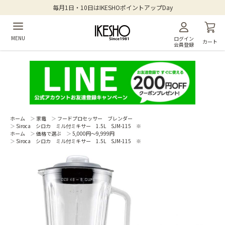
毎月1日・10日はIKESHOポイントアップDay
MENU
ログイン
カート
会員登録
ホーム
＞
家電
＞
フードプロセッサー ブレンダー
＞
Siroca シロカ ミル付ミキサー 1.5L SJM-115 ※
ホーム
＞
価格で選ぶ
＞
5,000円～9,999円
＞
Siroca シロカ ミル付ミキサー 1.5L SJM-115 ※