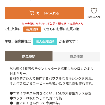
カートに入れる
お気に入り
在庫表記にかかわらず欠品・販売終了の場合あり
ご注文前に
でさらにお得にお買い物！
会員登録
学校、保育園様は
がお得です！
法人会員登録
商品説明
商品情報
氷も砕く6枚刃のチタンカッターを採用したシロカのミル
付ミキサー。
食材を巻き込んで粉砕するパワフルなミキシングを実現。
ミル付きだからコーヒー豆を挽いたり離乳食も作れます。
●ニオイやキズが付きにくい、1.5Lの大容量ガラス容器
●カッターは取り外して丸洗い可能
●一度にたくさん作って冷凍保存。