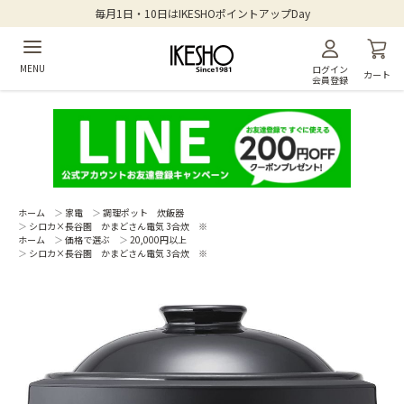
毎月1日・10日はIKESHOポイントアップDay
MENU
ログイン
カート
会員登録
ホーム
＞
家電
＞
調理ポット 炊飯器
＞
シロカ×長谷園 かまどさん電気 3合炊 ※
ホーム
＞
価格で選ぶ
＞
20,000円以上
＞
シロカ×長谷園 かまどさん電気 3合炊 ※