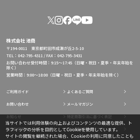
株式会社 池商
〒194-0011 東京都町田市成瀬が丘2-5-10
TEL：042-795-4311 / FAX：042-795-3431
お問い合わせ受付時間：9:15～17:45（日曜・祝日・夏季・年末年始を
除く）
営業時間：9:00～18:00（日曜・祝日・夏季・年末年始を除く）
ご利用ガイド
よくあるご質問
お問い合わせ
メールマガジン
お知らせ
特定商取引法に基づく表記
当サイトでは利用体験の向上およびコンテンツの最適な提供、ト
総合利用規約
個人情報保護ポリシー
ラフィックの分析を目的としてCookieを使用しています。
サイトの閲覧を継続された場合、Cookieの利用に同意したことも