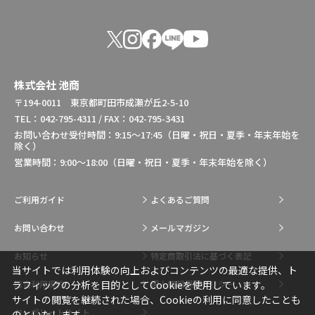
株式会社 池商
〒194-0011 東京都町田市成瀬が丘2-5-10
TEL：042-795-4311 / FAX：042-795-3431
お問い合わせ受付時間：9:15～17:45（日曜・祝日・夏季・年末年始を
除く）
営業時間：9:00～18:00（日曜・祝日・夏季・年末年始を除く）
ご利用ガイド
よくあるご質問
お問い合わせ
メールマガジン
お知らせ
特定商取引法に基づく表記
当サイトでは利用体験の向上およびコンテンツの最適な提供、ト
総合利用規約
個人情報保護ポリシー
ラフィックの分析を目的としてCookieを使用しています。
サイトの閲覧を継続された場合、Cookieの利用に同意したことも
コーポレートサイト
のといたします。