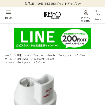
毎月1日・10日はIKESHOポイントアップDay
MENU
ログイン
カート
会員登録
ホーム
＞
家電
＞
ハンドミキサー
＞
bamix バーミックス スライシー
ホーム
＞
価格で選ぶ
＞
10,000円～19,999円
＞
bamix バーミックス スライシー