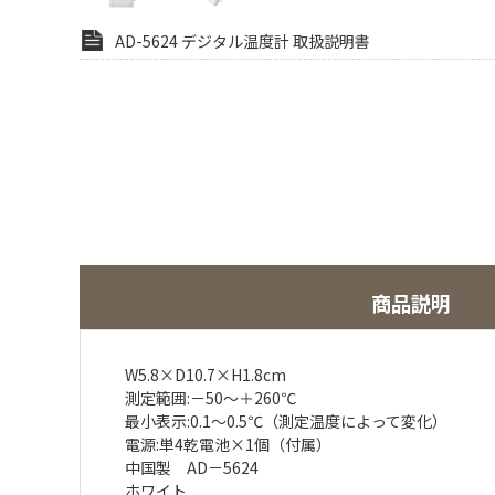
AD-5624 デジタル温度計 取扱説明書
商品説明
W5.8×D10.7×H1.8cm
測定範囲:－50～＋260℃
最小表示:0.1～0.5℃（測定温度によって変化）
電源:単4乾電池×1個（付属）
中国製 AD－5624
ホワイト