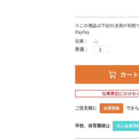
※この商品は下記の決済が利用
PayPay
在庫：
△
数量：
カート
在庫表記にかかわ
ご注文前に
でさら
会員登録
学校、保育園様は
法人会員登