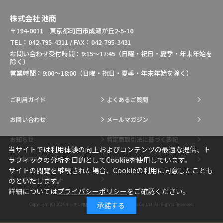
株式会社 池商
〒194-0011 東京都町田市成瀬が丘2-5-10
TEL：042-795-4311 / FAX：042-795-3431
お問い合わせ受付時間：9:15～17:45（日曜・祝日・夏季・年末年始を
除く）
営業時間：9:00～18:00（日曜・祝日・夏季・年末年始を除く）
ご利用ガイド
よくあるご質問
お問い合わせ
メールマガジン
お知らせ
特定商取引法に基づく表記
当サイトでは利用体験の向上およびコンテンツの最適な提供、ト
総合利用規約
個人情報保護ポリシー
ラフィックの分析を目的としてCookieを使用しています。
サイトの閲覧を継続された場合、Cookieの利用に同意したことも
コーポレートサイト
のといたします。
詳細については
プライバシーポリシー
をご確認ください。
承諾する
Copyright (C) 2024
キッチン用品・調理用品の通販はIkesho Co.,Ltd.
All Rights Reserved.