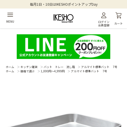
毎月1日・10日はIKESHOポイントアップDay
MENU
ログイン
カート
会員登録
ホーム
＞
キッチン雑貨
＞
バット トレー 流し箱
＞
アルマイト標準バット 7号
ホーム
＞
価格で選ぶ
＞
1,000円～4,999円
＞
アルマイト標準バット 7号