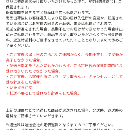
商品は発送後お受け取りいただけなかった場合、約7日間運送会社に
保管されます。
保管期間を過ぎますと商品は当店へ返送されます。
商品出荷後にお客様過失により記載の届け先住所の変更や、転居され
ていた場合にはお客様の同意の元転送、または返送がされます。
転送を辞退をされた場合、長期不在でお届けができなかった場合は出
荷元に返送されますが、商品をお受け取りいただかなくても出荷時送
料、返送時送料のご請求をさせていただくこととなりますので予めご
了承ください。
・ご注文後お届け日のご指示やご連絡がなく、長期不在として受領が
完了しなかった場合。
・配送日指定をされたにもかかわらず、ご指定日含め保管期間内にお
受け取りいただけなかった場合。
・ご注文後、お客様判断により「受け取らない＝キャンセル」として
受取辞退をした場合。
・いたずら注文
・転送不要として受け取り辞退をした場合。
上記の理由などで発送した商品が返送された場合、発送時、返送時の
送料をご請求させていただきます。
※返送料は運送会社の定価運賃となりますのでご了承ください。