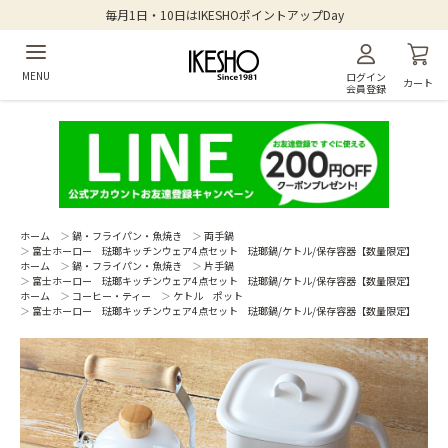
毎月1日・10日はIKESHOポイントアップDay
MENU
ログイン
カート
会員登録
ホーム
＞
鍋・フライパン・魚焼き
＞
両手鍋
＞
富士ホーロー 琺瑯キッチンウェア4点セット 琺瑯鍋/ケトル/保存容器【数量限定】
ホーム
＞
鍋・フライパン・魚焼き
＞
片手鍋
＞
富士ホーロー 琺瑯キッチンウェア4点セット 琺瑯鍋/ケトル/保存容器【数量限定】
ホーム
＞
コーヒー・ティー
＞
ケトル ポット
＞
富士ホーロー 琺瑯キッチンウェア4点セット 琺瑯鍋/ケトル/保存容器【数量限定】