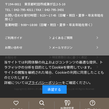
〒194-0011 東京都町田市成瀬が丘2-5-10
TEL：042-795-4311 / FAX：042-795-3431
お問い合わせ受付時間：9:15～17:45（日曜・祝日・夏季・年末年始を
除く）
営業時間：9:00～18:00（日曜・祝日・夏季・年末年始を除く）
ご利用ガイド
よくあるご質問
お問い合わせ
メールマガジン
お知らせ
特定商取引法に基づく表記
当サイトでは利用体験の向上およびコンテンツの最適な提供、ト
ラフィックの分析を目的としてCookieを使用しています。
総合利用規約
個人情報保護ポリシー
サイトの閲覧を継続された場合、Cookieの利用に同意したことも
コーポレートサイト
のといたします。
詳細については
プライバシーポリシー
をご確認ください。
承諾する
Copyright (C) 2024
キッチン用品・調理用品の通販はIkesho Co.,Ltd.
All Rights Reserved.
料理研究家