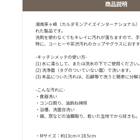
商品説明
湘南茅ヶ崎（カルダモンアイズインターナショナル）
れた製品です。
洗剤を使わなくてもキレイに汚れが落ちますので、手
特に、コーヒーや茶渋汚れのカップやグラスにおす
-キッチンメッテの使い方-
(1) 水に濡らして、または流水の下でご使用くださ
(2) 洗浄面（タグのついていない面）で洗います。
(3) 本品についた汚れは、石鹸等で洗うと簡単に分解
-こんな汚れに-
・食器洗い
・コンロ周り、油跳ね掃除
・浴槽、洗面台洗い
・鏡、窓などの油膜取り、乾いた生地でから拭きも。
・Mサイズ：約13cm×18.5cm