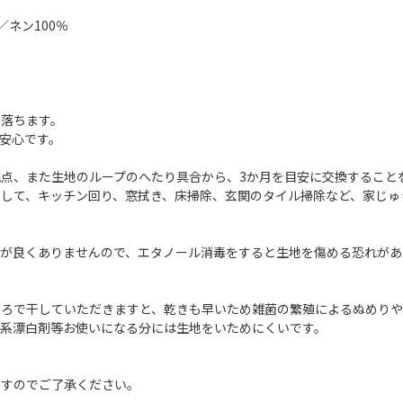
ネン100％
に落ちます。
安心です。
点、また生地のループのへたり具合から、3か月を目安に交換すること
して、キッチン回り、窓拭き、床掃除、玄関のタイル掃除など、家じゅ
性が良くありませんので、エタノール消毒をすると生地を傷める恐れがあ
ころで干していただきますと、乾きも早いため雑菌の繁殖によるぬめりや
素系漂白剤等お使いになる分には生地をいためにくいです。
ますのでご了承ください。