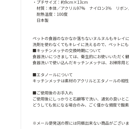
・プチサイズ：約9cm×13cm
材質：本体／アクリル97% ナイロン3％ リボン／
耐熱温度：100度
日本製
ペットの食器のなかなか落ちないヌルヌルもキレイ
洗剤を使わなくてもキレイに洗えるので、ペットにも
■キッチンメッテの交換時期について
食器洗いにつきましては、衛生的にお使いいただく観
食器洗いで使い込んだキッチンメッテは、お掃除用と
■エタノールについて
キッチンメッテは素材のアクリルとエタノールの相
■ご使用後のお手入れ
ご使用後にしっかりと石鹸等で洗い、通気の良いと
どうしても気になる場合のみ、ごく僅かな頻度で酸
※メール便発送の際には同梱出来ない商品がござい