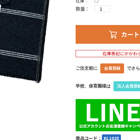
在庫：
○
数量：
カート
在庫表記にかかわ
ご注文前に
でさら
会員登録
学校、保育園様は
法人会員登
商品コード：
KL1025