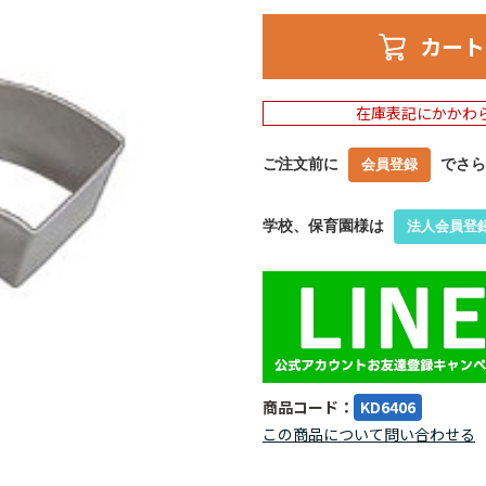
カート
在庫表記にかかわ
ご注文前に
でさら
会員登録
学校、保育園様は
法人会員登
商品コード：
KD6406
この商品について問い合わせる