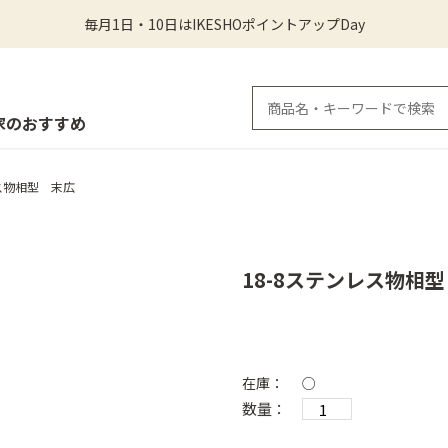
毎月1日・10日はIKESHOポイントアップDay
家のおすすめ
レス物相型 末広
18-8ステンレス物相
在庫：
○
数量：