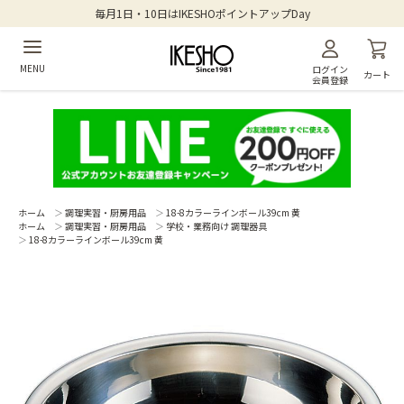
毎月1日・10日はIKESHOポイントアップDay
MENU
ログイン
カート
会員登録
ホーム
＞
調理実習・厨房用品
＞
18-8カラーラインボール39cm 黄
ホーム
＞
調理実習・厨房用品
＞
学校・業務向け 調理器具
＞
18-8カラーラインボール39cm 黄