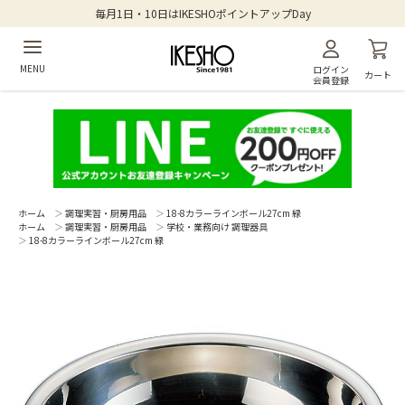
毎月1日・10日はIKESHOポイントアップDay
MENU
ログイン
カート
会員登録
ホーム
＞
調理実習・厨房用品
＞
18-8カラーラインボール27cm 緑
ホーム
＞
調理実習・厨房用品
＞
学校・業務向け 調理器具
＞
18-8カラーラインボール27cm 緑