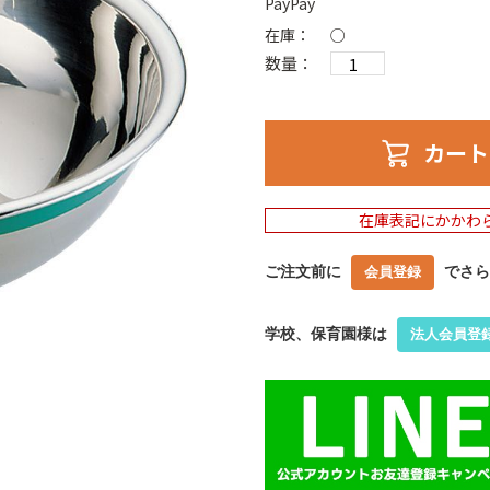
PayPay
在庫：
○
数量：
カート
在庫表記にかかわ
ご注文前に
でさら
会員登録
学校、保育園様は
法人会員登