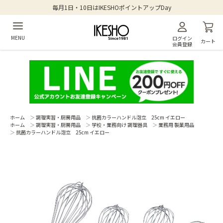
毎月1日・10日はIKESHOポイントアップDay
MENU
ログイン
カート
会員登録
ホーム
＞
調理実習・厨房用品
＞
抗菌カラーハンドル泡立 25cm イエロー
ホーム
＞
調理実習・厨房用品
＞
学校・業務向け 調理器具
＞
業務用 製菓用品
＞
抗菌カラーハンドル泡立 25cm イエロー