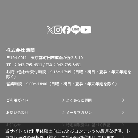
株式会社 池商
〒194-0011 東京都町田市成瀬が丘2-5-10
TEL：042-795-4311 / FAX：042-795-3431
お問い合わせ受付時間：9:15～17:45（日曜・祝日・夏季・年末年始を
除く）
営業時間：9:00～18:00（日曜・祝日・夏季・年末年始を除く）
ご利用ガイド
よくあるご質問
お問い合わせ
メールマガジン
お知らせ
特定商取引法に基づく表記
当サイトでは利用体験の向上およびコンテンツの最適な提供、ト
総合利用規約
個人情報保護ポリシー
ラフィックの分析を目的としてCookieを使用しています。