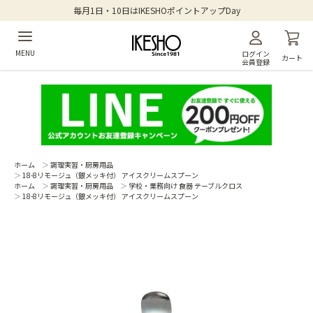
毎月1日・10日はIKESHOポイントアップDay
MENU
ログイン
カート
会員登録
ホーム
＞
調理実習・厨房用品
＞
18-8リモージュ（銀メッキ付） アイスクリームスプーン
ホーム
＞
調理実習・厨房用品
＞
学校・業務向け 食器 テーブルクロス
＞
18-8リモージュ（銀メッキ付） アイスクリームスプーン