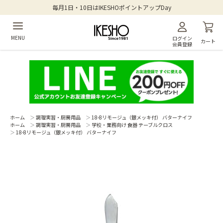
毎月1日・10日はIKESHOポイントアップDay
MENU
ログイン
カート
会員登録
ホーム
＞
調理実習・厨房用品
＞
18-8リモージュ（銀メッキ付） バターナイフ
ホーム
＞
調理実習・厨房用品
＞
学校・業務向け 食器 テーブルクロス
＞
18-8リモージュ（銀メッキ付） バターナイフ