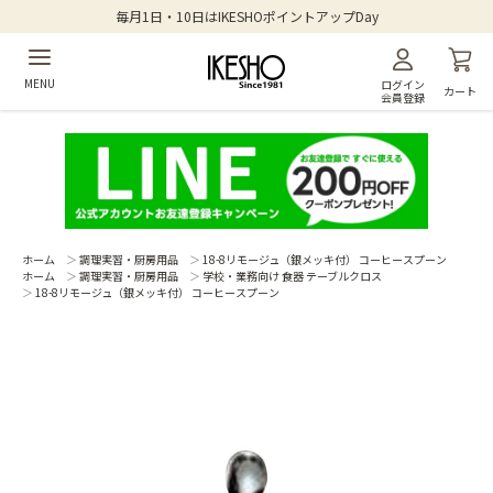
毎月1日・10日はIKESHOポイントアップDay
MENU
ログイン
カート
会員登録
ホーム
＞
調理実習・厨房用品
＞
18-8リモージュ（銀メッキ付） コーヒースプーン
ホーム
＞
調理実習・厨房用品
＞
学校・業務向け 食器 テーブルクロス
＞
18-8リモージュ（銀メッキ付） コーヒースプーン