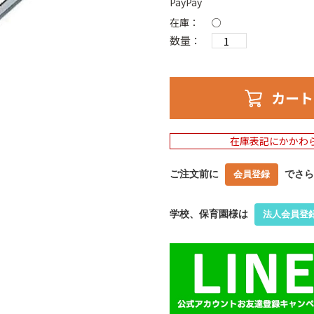
PayPay
在庫：
○
数量：
カート
在庫表記にかかわ
ご注文前に
でさら
会員登録
学校、保育園様は
法人会員登