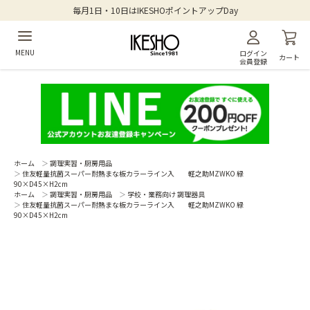
毎月1日・10日はIKESHOポイントアップDay
MENU
ログイン
カート
会員登録
ホーム
＞
調理実習・厨房用品
＞
住友軽量抗菌スーパー耐熱まな板カラーライン入 軽之助MZWKO 緑
90×D45×H2cm
ホーム
＞
調理実習・厨房用品
＞
学校・業務向け 調理器具
＞
住友軽量抗菌スーパー耐熱まな板カラーライン入 軽之助MZWKO 緑
90×D45×H2cm