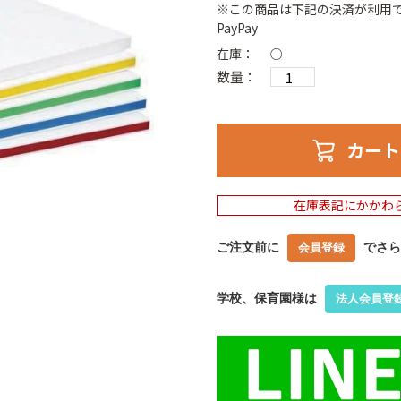
※この商品は下記の決済が利用
PayPay
在庫：
○
数量：
カート
在庫表記にかかわ
ご注文前に
でさら
会員登録
学校、保育園様は
法人会員登