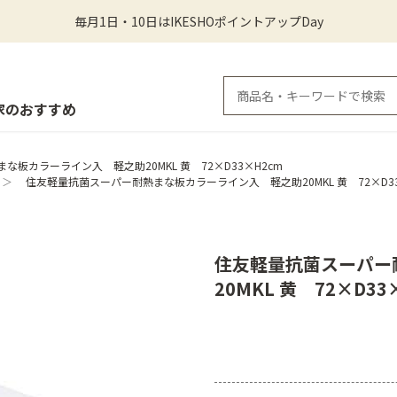
毎月1日・10日はIKESHOポイントアップDay
家のおすすめ
板カラーライン入 軽之助20MKL 黄 72×D33×H2cm
＞
住友軽量抗菌スーパー耐熱まな板カラーライン入 軽之助20MKL 黄 72×D33
住友軽量抗菌スーパー
20MKL 黄 72×D33