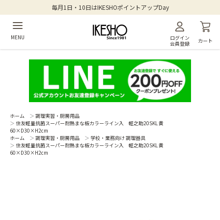
毎月1日・10日はIKESHOポイントアップDay
MENU
ログイン
カート
会員登録
ホーム
＞
調理実習・厨房用品
＞
住友軽量抗菌スーパー耐熱まな板カラーライン入 軽之助20SKL 黄
60×D30×H2cm
ホーム
＞
調理実習・厨房用品
＞
学校・業務向け 調理器具
＞
住友軽量抗菌スーパー耐熱まな板カラーライン入 軽之助20SKL 黄
60×D30×H2cm