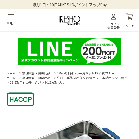
毎月1日・10日はIKESHOポイントアップDay
MENU
ログイン
カート
会員登録
ホーム
＞
調理実習・厨房用品
＞
18-8取手付カラー角バット12枚取 ブルー
ホーム
＞
調理実習・厨房用品
＞
学校・業務向け 保存容器 バット 収納ボックスなど
＞
18-8取手付カラー角バット12枚取 ブルー