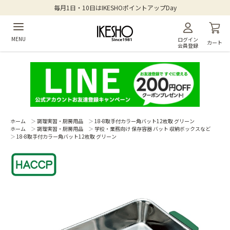
毎月1日・10日はIKESHOポイントアップDay
MENU
ログイン
カート
会員登録
ホーム
＞
調理実習・厨房用品
＞
18-8取手付カラー角バット12枚取 グリーン
ホーム
＞
調理実習・厨房用品
＞
学校・業務向け 保存容器 バット 収納ボックスなど
＞
18-8取手付カラー角バット12枚取 グリーン