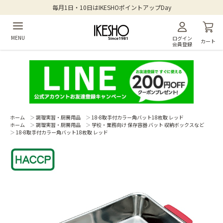
毎月1日・10日はIKESHOポイントアップDay
MENU
ログイン
カート
会員登録
ホーム
＞
調理実習・厨房用品
＞
18-8取手付カラー角バット18枚取 レッド
ホーム
＞
調理実習・厨房用品
＞
学校・業務向け 保存容器 バット 収納ボックスなど
＞
18-8取手付カラー角バット18枚取 レッド