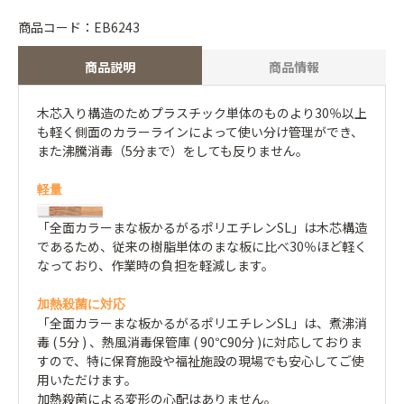
商品コード：EB6243
商品説明
商品情報
木芯入り構造のためプラスチック単体のものより30％以上
も軽く側面のカラーラインによって使い分け管理ができ、
また沸騰消毒（5分まで）をしても反りません。
軽量
「全面カラーまな板かるがるポリエチレンSL」は木芯構造
であるため、従来の樹脂単体のまな板に比べ30％ほど軽く
なっており、作業時の負担を軽減します。
加熱殺菌に対応
「全面カラーまな板かるがるポリエチレンSL」は、煮沸消
毒 ( 5分 ) 、熱風消毒保管庫 ( 90℃90分 )に対応しておりま
すので、特に保育施設や福祉施設の現場でも安心してご使
用いただけます。
加熱殺菌による変形の心配はありません。