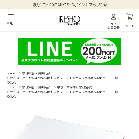
毎月1日・10日はIKESHOポイントアップDay
MENU
ログイン
カート
会員登録
ホーム
＞
調理実習・厨房用品
＞
住友スーパー耐熱まな板抗菌剤入カラーライン付 600×300×30mm 緑
30SWL
ホーム
＞
調理実習・厨房用品
＞
学校・業務向け 調理器具
＞
住友スーパー耐熱まな板抗菌剤入カラーライン付 600×300×30mm 緑
30SWL