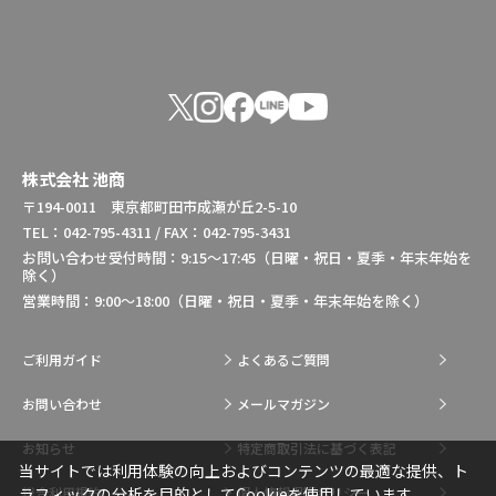
株式会社 池商
〒194-0011 東京都町田市成瀬が丘2-5-10
TEL：042-795-4311 / FAX：042-795-3431
お問い合わせ受付時間：9:15～17:45（日曜・祝日・夏季・年末年始を
除く）
営業時間：9:00～18:00（日曜・祝日・夏季・年末年始を除く）
ご利用ガイド
よくあるご質問
お問い合わせ
メールマガジン
お知らせ
特定商取引法に基づく表記
当サイトでは利用体験の向上およびコンテンツの最適な提供、ト
総合利用規約
個人情報保護ポリシー
ラフィックの分析を目的としてCookieを使用しています。