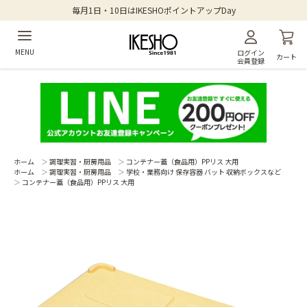
毎月1日・10日はIKESHOポイントアップDay
MENU
ログイン
カート
会員登録
ホーム
＞
調理実習・厨房用品
＞
コンテナー蓋（食品用）PPリス 大用
ホーム
＞
調理実習・厨房用品
＞
学校・業務向け 保存容器 バット 収納ボックスなど
＞
コンテナー蓋（食品用）PPリス 大用