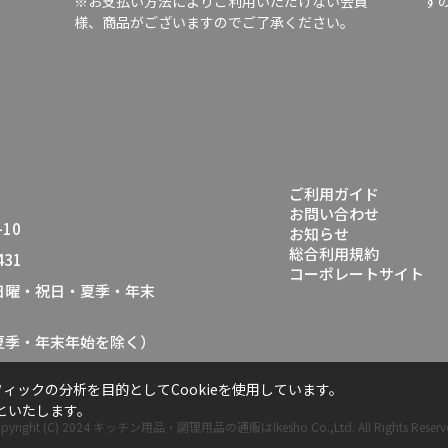
※お支払い方法によりご利用いただけない会員
す
様、商品がございますのでご了承ください。
ご利用ガイド
お問い合わせ
10
お知らせ
総合利用規約
431
コーポレートサイト
（日曜・祝日・夏季・年末
・夏季・年末年始を除く）
ックの分析を目的としてCookieを使用しています。
といたします。
pyright (C) 2024
キッチン用品・調理用品の通販はIkesho Co.,Ltd.
All Rights Reserv