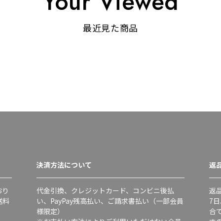
Your Viewed
最近見た商品
決済方法について
返
おり
代金引換、クレジットカード、コンビニ後払
返
送料
い、PayPay残高払い、ご請求書払い（一部会員
7
様限定）
合