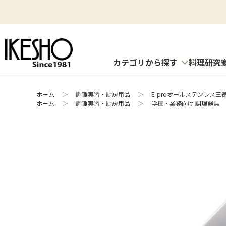
カテゴリから探す
料理研究
ホーム
＞
調理実習・厨房用品
＞
E-proオールステンレス三徳1
ホーム
＞
調理実習・厨房用品
＞
学校・業務向け 調理器具