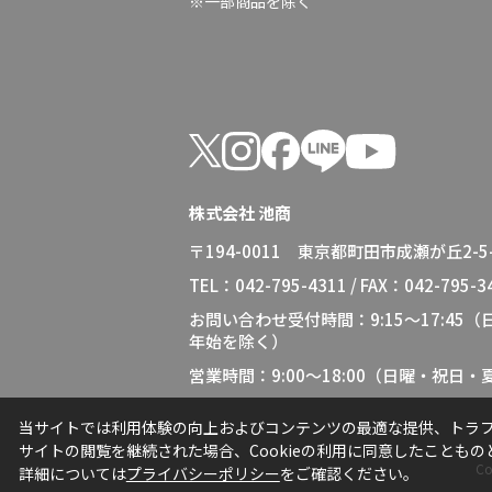
※一部商品を除く
株式会社 池商
〒194-0011 東京都町田市成瀬が丘2-5-
TEL：042-795-4311 / FAX：042-795-3
お問い合わせ受付時間：9:15～17:45
年始を除く）
営業時間：9:00～18:00（日曜・祝日
当サイトでは利用体験の向上およびコンテンツの最適な提供、トラフィ
サイトの閲覧を継続された場合、Cookieの利用に同意したこともの
Co
詳細については
プライバシーポリシー
をご確認ください。