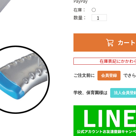
PayPay
在庫：
○
数量：
カート
在庫表記にかかわ
ご注文前に
でさら
会員登録
学校、保育園様は
法人会員登