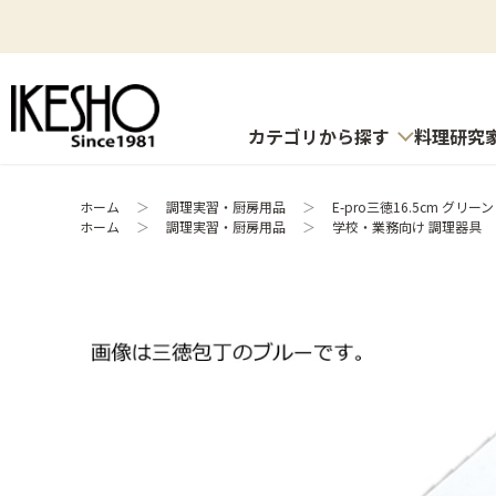
カテゴリから探す
料理研究
ホーム
＞
調理実習・厨房用品
＞
E-pro三徳16.5cm グリーン
ホーム
＞
調理実習・厨房用品
＞
学校・業務向け 調理器具