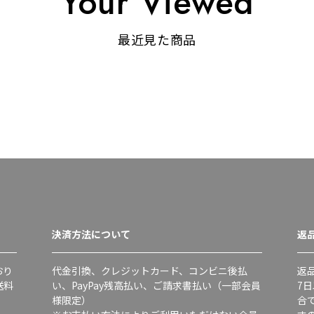
Your Viewed
最近見た商品
決済方法について
返
おり
代金引換、クレジットカード、コンビニ後払
返
送料
い、PayPay残高払い、ご請求書払い（一部会員
7
様限定）
合