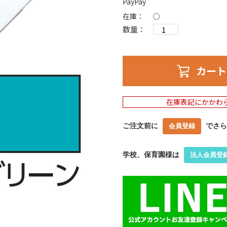
PayPay
在庫：
○
数量：
カート
在庫表記にかかわ
ご注文前に
でさら
会員登録
学校、保育園様は
法人会員登