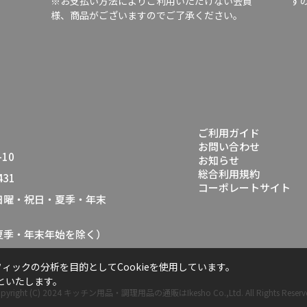
※お支払い方法によりご利用いただけない会員
す
様、商品がございますのでご了承ください。
ご利用ガイド
お問い合わせ
10
お知らせ
総合利用規約
431
コーポレートサイト
（日曜・祝日・夏季・年末
・夏季・年末年始を除く）
ックの分析を目的としてCookieを使用しています。
といたします。
pyright (C) 2024
キッチン用品・調理用品の通販はIkesho Co.,Ltd.
All Rights Reserv