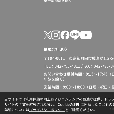
※一部商品を除く
株式会社 池商
〒194-0011 東京都町田市成瀬が丘2-5-
TEL：042-795-4311 / FAX：042-795-3
お問い合わせ受付時間：9:15～17:45
年始を除く）
営業時間：9:00～18:00（日曜・祝日
当サイトでは利用体験の向上およびコンテンツの最適な提供、トラフィ
サイトの閲覧を継続された場合、Cookieの利用に同意したこともの
Co
詳細については
プライバシーポリシー
をご確認ください。