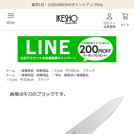
毎月1日・10日はIKESHOポイントアップDay
MENU
ログイン
カート
会員登録
ホーム
＞
調理実習・厨房用品
＞
E-pro 牛刀24cm ブラック
ホーム
＞
調理実習・厨房用品
＞
学校・業務向け 調理器具
＞
E-pro 牛刀24cm ブラック