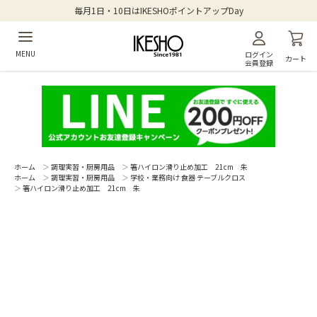
毎月1日・10日はIKESHOポイントアップDay
MENU
ログイン
カート
会員登録
ホーム
＞
調理実習・厨房用品
＞
箸ハイロン滑り止め加工 21cm 朱
ホーム
＞
調理実習・厨房用品
＞
学校・業務向け 食器 テーブルクロス
＞
箸ハイロン滑り止め加工 21cm 朱