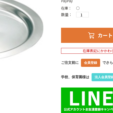
PayPay
在庫：
○
数量：
カート
在庫表記にかかわ
ご注文前に
でさら
会員登録
学校、保育園様は
法人会員登