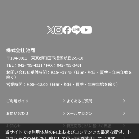
株式会社 池商
〒194-0011 東京都町田市成瀬が丘2-5-10
TEL：042-795-4311 / FAX：042-795-3431
お問い合わせ受付時間：9:15～17:45（日曜・祝日・夏季・年末年始を
除く）
営業時間：9:00～18:00（日曜・祝日・夏季・年末年始を除く）
ご利用ガイド
よくあるご質問
お問い合わせ
メールマガジン
お知らせ
特定商取引法に基づく表記
当サイトでは利用体験の向上およびコンテンツの最適な提供、ト
総合利用規約
個人情報保護ポリシー
ラフィックの分析を目的としてCookieを使用しています。