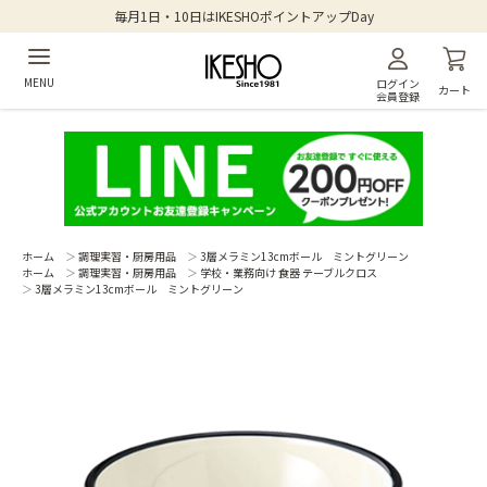
毎月1日・10日はIKESHOポイントアップDay
MENU
ログイン
カート
会員登録
ホーム
＞
調理実習・厨房用品
＞
3層メラミン13cmボール ミントグリーン
ホーム
＞
調理実習・厨房用品
＞
学校・業務向け 食器 テーブルクロス
＞
3層メラミン13cmボール ミントグリーン