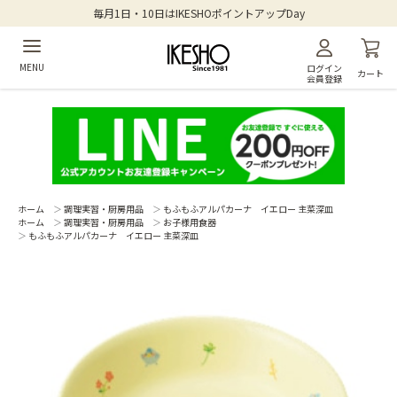
毎月1日・10日はIKESHOポイントアップDay
MENU
ログイン
カート
会員登録
ホーム
＞
調理実習・厨房用品
＞
もふもふアルパカーナ イエロー 主菜深皿
ホーム
＞
調理実習・厨房用品
＞
お子様用食器
＞
もふもふアルパカーナ イエロー 主菜深皿