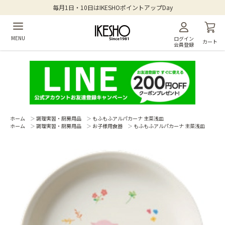
毎月1日・10日はIKESHOポイントアップDay
MENU
ログイン
カート
会員登録
ホーム
＞
調理実習・厨房用品
＞
もふもふアルパカーナ 主菜浅皿
ホーム
＞
調理実習・厨房用品
＞
お子様用食器
＞
もふもふアルパカーナ 主菜浅皿