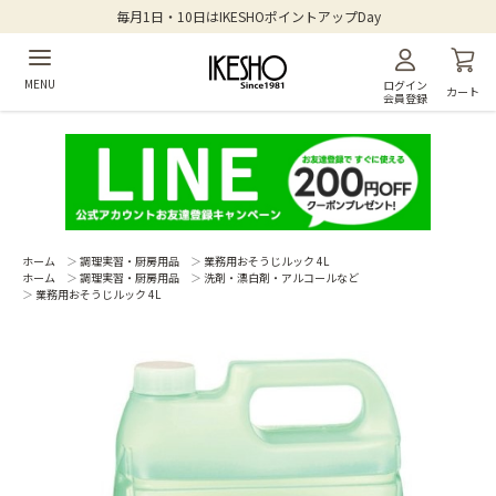
毎月1日・10日はIKESHOポイントアップDay
MENU
ログイン
カート
会員登録
ホーム
＞
調理実習・厨房用品
＞
業務用おそうじルック 4L
ホーム
＞
調理実習・厨房用品
＞
洗剤・漂白剤・アルコールなど
＞
業務用おそうじルック 4L