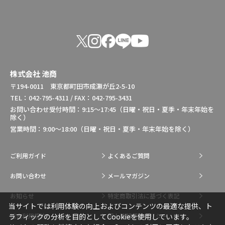
株式会社 池商
〒194-0011 東京都町田市成瀬が丘2-5-10
TEL：042-795-4311 / FAX：042-795-3431
お問い合わせ受付時間：9:15～17:45（日曜・祝日・夏季・年末年始を
除く）
営業時間：9:00～18:00（日曜・祝日・夏季・年末年始を除く）
ご利用ガイド
よくあるご質問
お問い合わせ
メールマガジン
お知らせ
特定商取引法に基づく表記
当サイトでは利用体験の向上およびコンテンツの最適な提供、ト
総合利用規約
個人情報保護ポリシー
ラフィックの分析を目的としてCookieを使用しています。