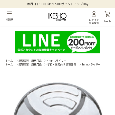
毎月1日・10日はIKESHOポイントアップDay
MENU
ログイン
カート
会員登録
ホーム
＞
調理実習・厨房用品
＞
4mmスライサー
ホーム
＞
調理実習・厨房用品
＞
学校・業務向け 調理器具
＞
4mmスライサー