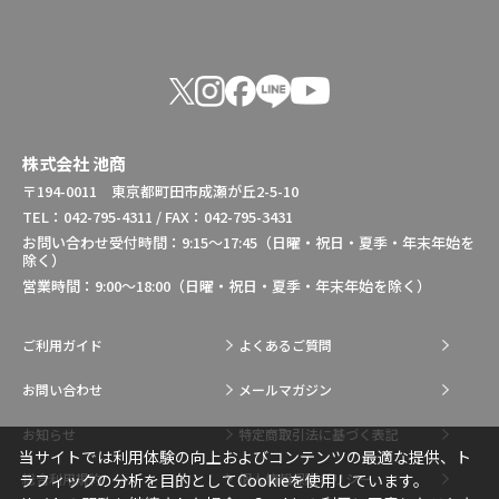
株式会社 池商
〒194-0011 東京都町田市成瀬が丘2-5-10
TEL：042-795-4311 / FAX：042-795-3431
お問い合わせ受付時間：9:15～17:45（日曜・祝日・夏季・年末年始を
除く）
営業時間：9:00～18:00（日曜・祝日・夏季・年末年始を除く）
ご利用ガイド
よくあるご質問
お問い合わせ
メールマガジン
お知らせ
特定商取引法に基づく表記
当サイトでは利用体験の向上およびコンテンツの最適な提供、ト
総合利用規約
個人情報保護ポリシー
ラフィックの分析を目的としてCookieを使用しています。