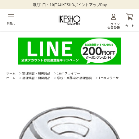
毎月1日・10日はIKESHOポイントアップDay
MENU
ログイン
カート
会員登録
ホーム
＞
調理実習・厨房用品
＞
1mmスライサー
ホーム
＞
調理実習・厨房用品
＞
学校・業務向け 調理器具
＞
1mmスライサー