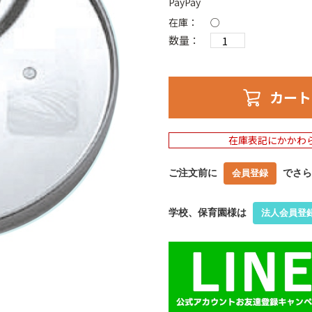
PayPay
在庫：
○
数量：
カート
在庫表記にかかわ
ご注文前に
でさら
会員登録
学校、保育園様は
法人会員登