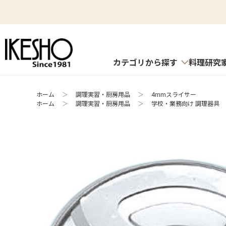
カテゴリから探す
料理研究
ホーム
＞
調理実習・厨房用品
＞
4mmスライサー
ホーム
＞
調理実習・厨房用品
＞
学校・業務向け 調理器具