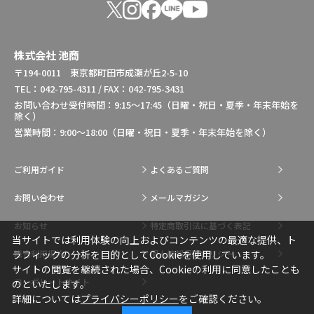
株式会社 池商
〒194-0011 東京都町田市成瀬が丘2-5-10
TEL：042-795-4311 / FAX：042-795-3431
お問い合わせ受付時間：9:15～17:45（日曜・祝日・夏季・年末年始を
除く）
営業時間：9:00～18:00（日曜・祝日・夏季・年末年始を除く）
ご利用ガイド
よくあるご質問
お問い合わせ
メールマガジン
お知らせ
特定商取引法に基づく表記
当サイトでは利用体験の向上およびコンテンツの最適な提供、ト
総合利用規約
個人情報保護ポリシー
ラフィックの分析を目的としてCookieを使用しています。
サイトの閲覧を継続された場合、Cookieの利用に同意したことも
コーポレートサイト
のといたします。
詳細については
プライバシーポリシー
をご確認ください。