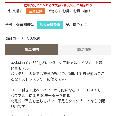
在庫表記にかかわらず欠品・販売終了の場合あり
ご注文前に
でさらにお得にお買い物！
会員登録
学校、保育園様は
がお得です！
法人会員登録
商品コード：CU3620
商品説明
商品情報
本体はわずか530gブレンダー使用時ではクイジナート最
軽量モデル。
バッテリー内蔵でも驚きの軽さで、調理中も腕が疲れるこ
となくストレスフリーに使えます。
コード付きと比べてパワーが心配になるコードレスでも、
パワフルに使えるDCモーターを搭載。
充電式で不安を感じるパワー不足もクイジナートなら心配
無用です。