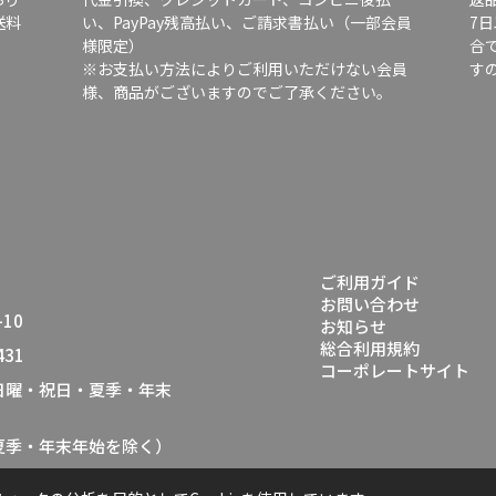
送料
い、PayPay残高払い、ご請求書払い（一部会員
7
様限定）
合
※お支払い方法によりご利用いただけない会員
す
様、商品がございますのでご了承ください。
ご利用ガイド
お問い合わせ
10
お知らせ
総合利用規約
431
コーポレートサイト
（日曜・祝日・夏季・年末
・夏季・年末年始を除く）