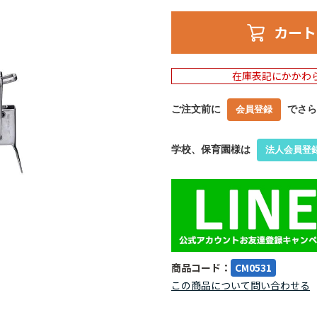
カート
在庫表記にかかわ
ご注文前に
でさら
会員登録
学校、保育園様は
法人会員登
商品コード：
CM0531
この商品について問い合わせる