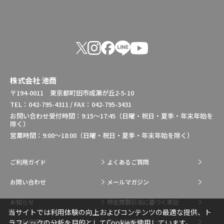
株式会社 池商
〒194-0011 東京都町田市成瀬が丘2-5-10
TEL：042-795-4311 / FAX：042-795-3431
お問い合わせ受付時間：9:15～17:45（日曜・祝日・夏季・年末年始を
除く）
営業時間：9:00～18:00（日曜・祝日・夏季・年末年始を除く）
ご利用ガイド
よくあるご質問
お問い合わせ
メールマガジン
お知らせ
特定商取引法に基づく表記
当サイトでは利用体験の向上およびコンテンツの最適な提供、ト
総合利用規約
個人情報保護ポリシー
ラフィックの分析を目的としてCookieを使用しています。