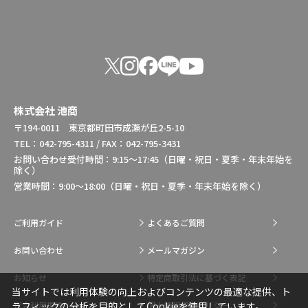
株式会社 池商
〒194-0011 東京都町田市成瀬が丘2-5-10
TEL：042-795-4311 / FAX：042-795-3431
お問い合わせ受付時間：9:15～17:45（日曜・祝日・夏季・年末年始を
除く）
営業時間：9:00～18:00（日曜・祝日・夏季・年末年始を除く）
ご利用ガイド
よくあるご質問
お問い合わせ
メールマガジン
お知らせ
特定商取引法に基づく表記
当サイトでは利用体験の向上およびコンテンツの最適な提供、ト
総合利用規約
個人情報保護ポリシー
ラフィックの分析を目的としてCookieを使用しています。